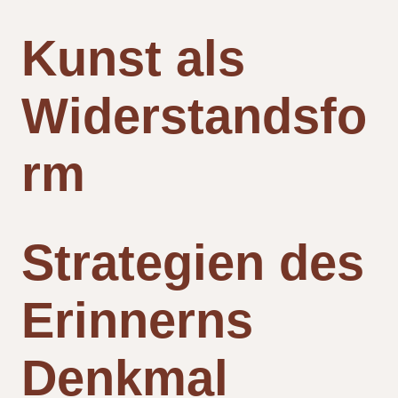
Kunst als
Widerstandsfo
rm
Strategien des
Erinnerns
Denkmal